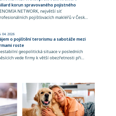
brovských částek. Důsledná prevence a
iliard korun spravovaného pojistného
právně nastavené interní procesy spolu s
ENOMIA NETWORK, největší síť
valitním pojištěním však mohou riziko škod
rofesionálních pojišťovacích makléřů v České
ýrazně snížit.
epublice a člen RENOMIA GROUP, dosáhla
ýznamného milníku. Hodnota pojistného,
. 04. 2026
teré svým klientům spravuje více než 270
ájem o pojištění terorismu a sabotáže mezi
akléřských společností sdružených v této síti,
irmami roste
řesáhla 6 miliard korun.
estabilní geopolitická situace v posledních
ěsících vede firmy k větší obezřetnosti při
ízení rizik. Do popředí se tak dostává i
ojištění terorismu a sabotáže, které zpravidla
ení standardní součástí pojištění majetku ani
řerušení provozu.