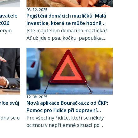
03. 12. 2025
avatele
Pojištění domácích mazlíčků: Malá
 2026
investice, která se může hodně
terým
vyplatit
Jste majitelem domácího mazlíčka?
Ať už jde o psa, kočku, papouška,
stnancům
želvu nebo jiného společníka, víte,
ení na
jak moc na něm záleží – čím víc ho
městnanců
milujete, tím víc chcete, aby měl tu
ci
nejlepší péči. Jenže když přijde
odle
nemoc nebo úraz, náklady na
hraně
veterinární ošetření mohou být
vysoké a často vás zaskočí. Proto je
dobré být připraven.
12. 08. 2025
íte svůj
Nová aplikace Bouračka.cz od ČKP:
Pomoc pro řidiče při dopravní
edná se o
nehodě krok za krokem
Pro všechny řidiče, kteří se někdy
ocitnou v nepříjemné situaci po
tě
dopravní nehodě, je od srpna 2025 k