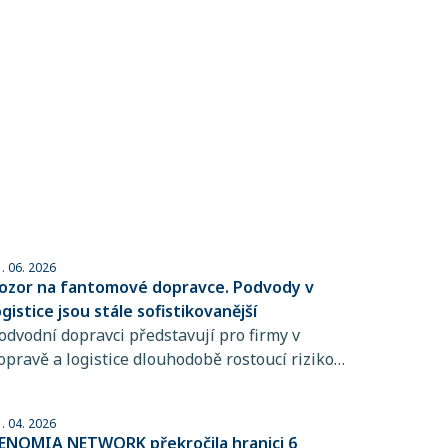
. 06. 2026
ozor na fantomové dopravce. Podvody v
ogistice jsou stále sofistikovanější
odvodní dopravci představují pro firmy v
opravě a logistice dlouhodobě rostoucí riziko,
ejich praktiky jsou totiž stále obtížněji
ozpoznatelné. Přitom stačí jediná chyba při
. 04. 2026
ýběru přepravce a škody mohou dosáhnout
ENOMIA NETWORK překročila hranici 6