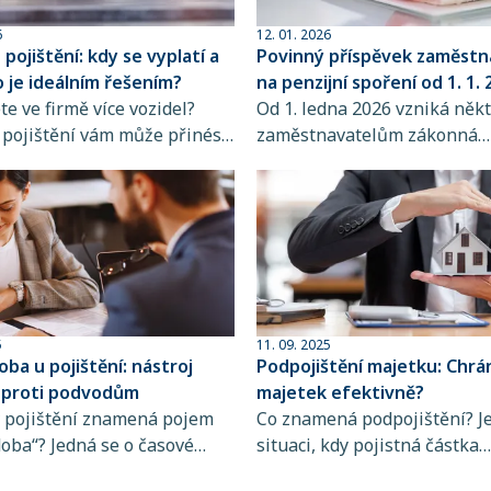
6
12. 01. 2026
 pojištění: kdy se vyplatí a
Povinný příspěvek zaměstn
 je ideálním řešením?
na penzijní spoření od 1. 1.
te ve firmě více vozidel?
Od 1. ledna 2026 vzniká něk
é pojištění vám může přinést
zaměstnavatelům zákonná
ší administrativu,
povinnost poskytovat zamě
ější správu i finanční
příspěvek na produkty spoř
odívejte se, jak funguje, pro
stáří. Povinnost se týká za
vhodné a kdy dává smysl o
vykonávajících rizikovou prá
ovat.
zařazenou do 3. kategorie p
zákona č. 258/2000 Sb., o oc
veřejného zdraví.
5
11. 09. 2025
oba u pojištění: nástroj
Podpojištění majetku: Chrán
 proti podvodům
majetek efektivně?
 v pojištění znamená pojem
Co znamená podpojištění? J
doba“? Jedná se o časové
situaci, kdy pojistná částka
po které jako pojistník
neodpovídá skutečné hodno