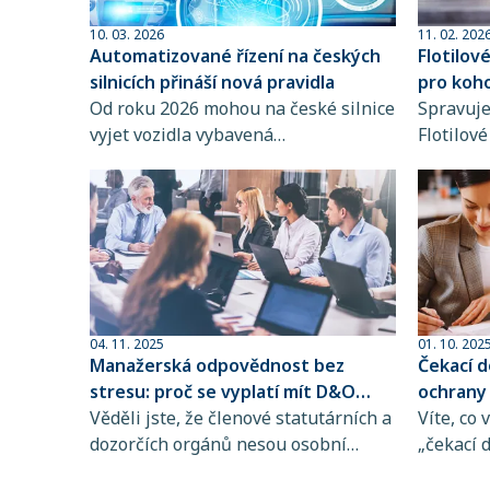
10. 03. 2026
11. 02. 202
Automatizované řízení na českých
Flotilové
silnicích přináší nová pravidla
pro koho
Od roku 2026 mohou na české silnice
Spravuje
vyjet vozidla vybavená
Flotilov
automatizovanými systémy řízení.
jednoduš
Novela zákona o provozu na
přehledn
pozemních komunikacích totiž
úspory. P
umožňuje provoz vozidel s tzv.
koho je 
podmíněnou automatizací řízení
něm uvaž
(SAE Level 3), která dokážou v
určitých situacích převzít řízení od
člověka.
04. 11. 2025
01. 10. 202
Manažerská odpovědnost bez
Čekací d
stresu: proč se vyplatí mít D&O
ochrany
pojištění
Věděli jste, že členové statutárních a
Víte, co
dozorčích orgánů nesou osobní
„čekací 
odpovědnost za škodu, kterou
období, 