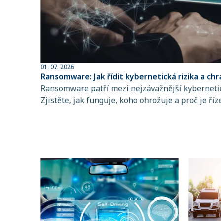
01. 07. 2026
Ransomware: Jak řídit kybernetická rizika a chr
Ransomware patří mezi nejzávažnější kybernetic
Zjistěte, jak funguje, koho ohrožuje a proč je říz
a pojištění kybernetických rizik klíčové pro stab