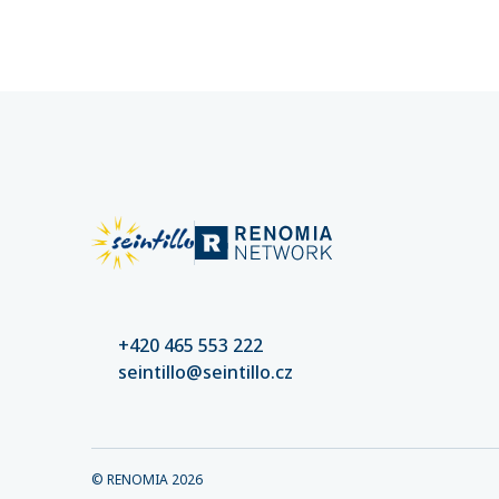
způsobí porušením svých povinností
nemáte n
při výkonu funkce? Pokud například
plnění.
nejednají s péčí řádného hospodáře,
mohou za vzniklou škodu odpovídat
celým svým osobním majetkem –
tedy i domem, účty či automobilem.
Společnost po nich pak může
vzniklou škodu vymáhat.
+420 465 553 222
seintillo@seintillo.cz
© RENOMIA
2026