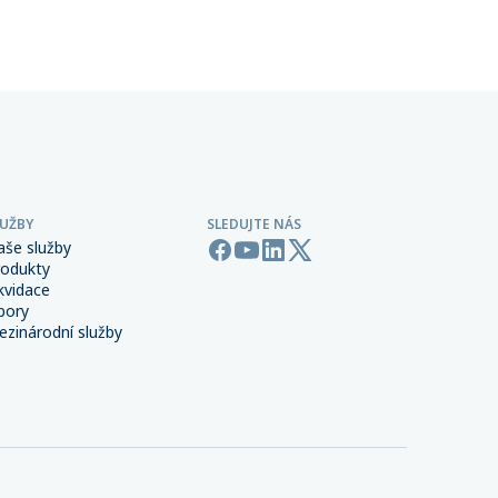
stné
dispozici nová webová aplikace
jen
Bouračka.cz, provozovaná Českou
nejhorším
kanceláří pojistitelů (ČKP). Tento
í stavby)
praktický nástroj poradí, co dělat při
edků na
autonehodě, a pomůže nahlásit
dopravní nehodu online rychle a bez
zbytečného stresu.
LUŽBY
SLEDUJTE NÁS
aše služby
rodukty
kvidace
bory
zinárodní služby