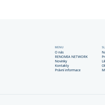
árok na výplatu pojistného
majetku. Pokud dojde k poji
události, pojišťovna vyplatí 
poměrnou část plnění — v 
případě (např. totální zničen
nemusí být dostatek prostř
její obnovu.
MENU
S
O nás
N
RENOMIA NETWORK
P
Novinky
Li
Kontakty
O
Právní informace
Me