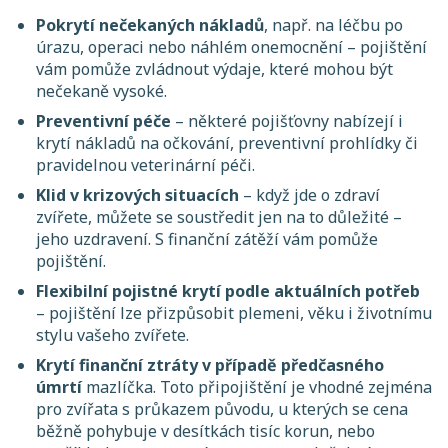
Pokrytí nečekaných nákladů
, např. na léčbu po
úrazu, operaci nebo náhlém onemocnění – pojištění
vám pomůže zvládnout výdaje, které mohou být
nečekaně vysoké.
Preventivní péče
– některé pojišťovny nabízejí i
krytí nákladů na očkování, preventivní prohlídky či
pravidelnou veterinární péči.
Klid v krizových situacích
– když jde o zdraví
zvířete, můžete se soustředit jen na to důležité –
jeho uzdravení. S finanční zátěží vám pomůže
pojištění.
Flexibilní pojistné krytí podle aktuálních potřeb
– pojištění lze přizpůsobit plemeni, věku i životnímu
stylu vašeho zvířete.
Krytí finanční ztráty v případě předčasného
úmrtí
mazlíčka. Toto připojištění je vhodné zejména
pro zvířata s průkazem původu, u kterých se cena
běžně pohybuje v desítkách tisíc korun, nebo