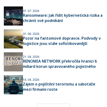
01. 07. 2026
Ransomware: Jak řídit kybernetická rizika a
chránit své podnikání
01. 06. 2026
Pozor na fantomové dopravce. Podvody v
logistice jsou stále sofistikovanější
21. 04. 2026
RENOMIA NETWORK překročila hranici 6
miliard korun spravovaného pojistného
16. 04. 2026
Zájem o pojištění terorismu a sabotáže
mezi firmami roste