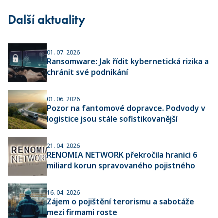
Další aktuality
01. 07. 2026
Ransomware: Jak řídit kybernetická rizika a
chránit své podnikání
01. 06. 2026
Pozor na fantomové dopravce. Podvody v
logistice jsou stále sofistikovanější
21. 04. 2026
RENOMIA NETWORK překročila hranici 6
miliard korun spravovaného pojistného
16. 04. 2026
Zájem o pojištění terorismu a sabotáže
mezi firmami roste