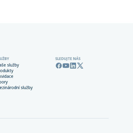
 síti,
provozu.
LUŽBY
SLEDUJTE NÁS
aše služby
rodukty
kvidace
bory
zinárodní služby