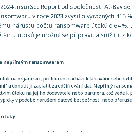
 2024 InsurSec Report od společnosti At-Bay se
ansomwaru v roce 2023 zvýšil o výrazných 415 %
vému nárůstu počtu ransomware útoků o 64 %.
většinu útoků je možné se připravit a snížit rizi
m a nepřímým ransomwarem
ok na organizaci, při kterém dochází k šifrování nebo exfilt
jmí“ a donutit ji zaplatit za odšifrování dat. Nepřímý rans
ctvím útoku na jejího dodavatele nebo partnera, což vede k
 typicky v podobě narušení datové bezpečnosti nebo přeruš
 útoky