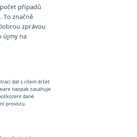
 počet případů
. To značně
 Dobrou zprávou
ko újmy na
raci dat s cílem držet
omware naopak zasahuje
 poškození dané
ení provozu.