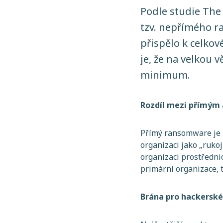
Podle studie The
tzv. nepřímého r
přispělo k celko
je, že na velkou 
minimum.
Rozdíl mezi přímý
Přímý ransomware je út
organizaci jako „ruko
organizaci prostředni
primární organizace,
Brána pro hackerské