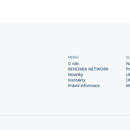
Důsledná prevence a správně
společností sdružených v této
é interní procesy spolu s
přesáhla 6 miliard korun.
m pojištěním však mohou
od výrazně snížit.
MENU
S
O nás
N
RENOMIA NETWORK
P
Novinky
Li
Kontakty
O
Právní informace
Me