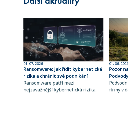
Další aktuality
01. 07. 2026
01. 06. 202
Ransomware: Jak řídit kybernetická
Pozor n
rizika a chránit své podnikání
Podvody 
Ransomware patří mezi
sofistik
Podvodní
nejzávažnější kybernetická rizika
firmy v d
současnosti. Zjistěte, jak funguje,
dlouhodo
koho ohrožuje a proč je řízení
praktiky 
kybernetických rizik a pojištění
rozpozna
kybernetických rizik klíčové pro
chyba př
stabilitu vašeho podnikání.
mohou d