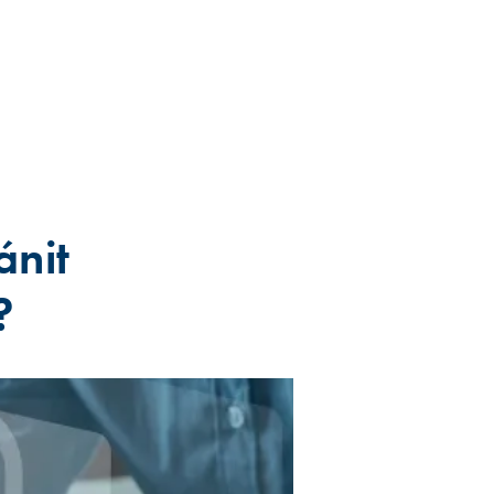
ánit
?