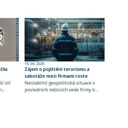
16. 04. 2026
ila
Zájem o pojištění terorismu a
sabotáže mezi firmami roste
í síť
Nestabilní geopolitická situace v
h
posledních měsících vede firmy k
 člen
větší obezřetnosti při řízení rizik. Do
popředí se tak dostává i pojištění
ta
terorismu a sabotáže, které
ntům
zpravidla není standardní součástí
řských
pojištění majetku ani přerušení