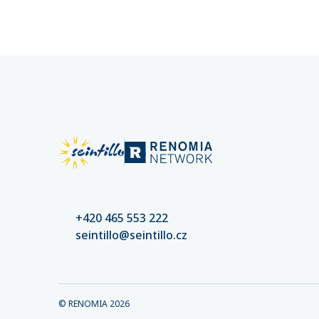
částek. 
nastaven
kvalitní
riziko šk
+420 465 553 222
seintillo@seintillo.cz
© RENOMIA
2026