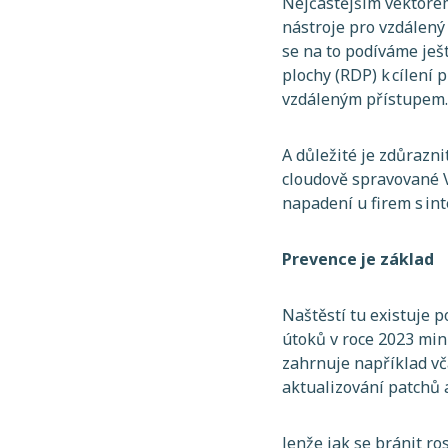
Nejčastějším vektorem
nástroje pro vzdálený
se na to podíváme ješt
plochy (RDP) k cílení 
vzdáleným přístupem
A důležité je zdůrazni
cloudově spravované 
napadení u firem s in
Prevence je základ
Naštěstí tu existuje
útoků v roce 2023 mi
zahrnuje například vč
aktualizování patchů 
Jenže jak se bránit 