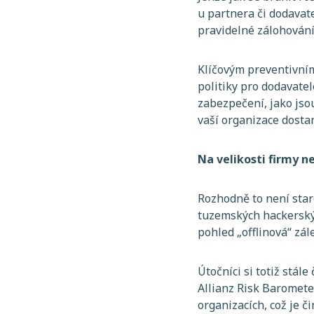
u partnera či dodavat
pravidelné zálohován
Klíčovým preventivním
politiky pro dodavate
zabezpečení, jako jsou
vaší organizace dosta
Na velikosti firmy n
Rozhodně to není staro
tuzemských hackerskýc
pohled „offlinová“ zále
Útočníci si totiž stál
Allianz Risk Baromete
organizacích, což je č