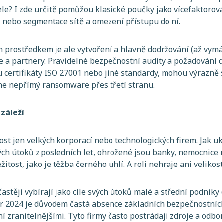
ele? I zde určitě pomůžou klasické poučky jako vícefaktorov
í nebo segmentace sítě a omezení přístupu do ní.
 prostředkem je ale vytvoření a hlavně dodržování (až vym
le a partnery. Pravidelné bezpečnostní audity a požadování d
 certifikáty ISO 27001 nebo jiné standardy, mohou výrazně sn
ne nepřímý ransomware přes třetí stranu.
ezáleží
st jen velkých korporací nebo technologických firem. Jak uk
h útoků z posledních let, ohrožené jsou banky, nemocnice n
žitost, jako je těžba černého uhlí. A roli nehraje ani velikos
e častěji vybírají jako cíle svých útoků malé a střední podnik
r 2024 je důvodem častá absence základních bezpečnostních
iní zranitelnějšími. Tyto firmy často postrádají zdroje a odb