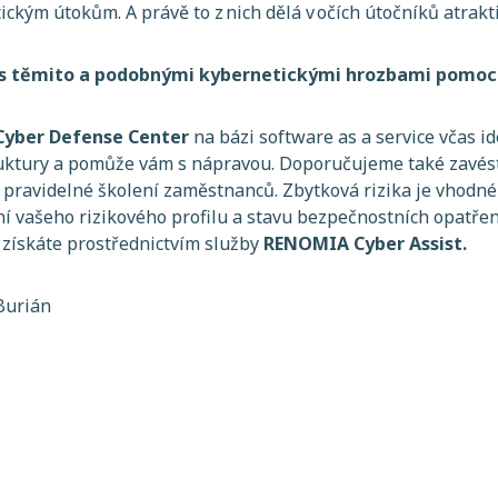
ckým útokům. A právě to z nich dělá v očích útočníků atrakti
i s těmito a podobnými kybernetickými hrozbami pomo
yber Defense Center
na bázi software as a service včas id
ruktury a pomůže vám s nápravou. Doporučujeme také zavés
a pravidelné školení zaměstnanců. Zbytková rizika je vhodné
í vašeho rizikového profilu a stavu bezpečnostních opatření
 získáte prostřednictvím služby
RENOMIA Cyber Assist.
Burián