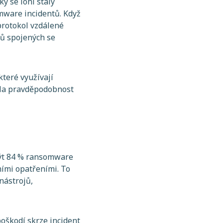
y se loni staly
omware incidentů. Když
 protokol vzdálené
ků spojených se
které využívají
yla pravděpodobnost
být 84 % ransomware
ími opatřeními. To
nástrojů,
oškodí skrze incident