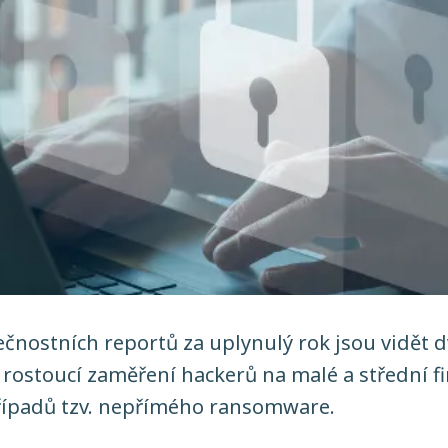
čnostních reportů za uplynulý rok jsou vidět d
 rostoucí zaměření hackerů na malé a střední f
řípadů tzv. nepřímého ransomware.