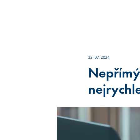
23. 07. 2024
Nepřímý 
nejrychl