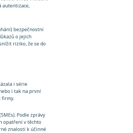
á autentizace,
áhání) bezpečnostní
ůkazů o jejich
ížit riziko, že se do
ázala i série
ebo i tak na první
t firmy.
y (SMEs). Podle zprávy
 opatření v těchto
orné znalosti k účinné