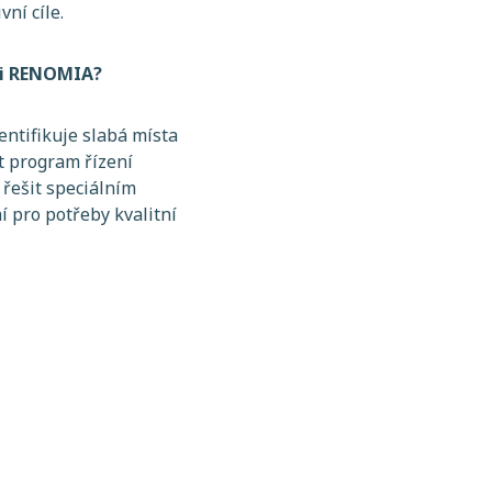
vní cíle.
ci RENOMIA?
entifikuje slabá místa
t program řízení
 řešit speciálním
 pro potřeby kvalitní