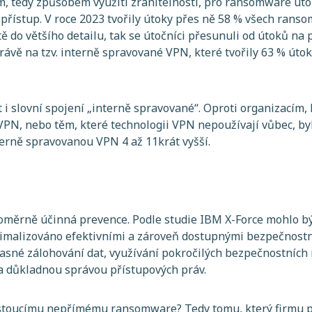
, tedy způsobem využití zranitelnosti, pro ransomware útok
 přístup. V roce 2023 tvořily útoky přes ně 58 % všech rans
ě do většího detailu, tak se útočníci přesunuli od útoků na
právě na tzv. interně spravované VPN, které tvořily 63 % úto
.
t i slovní spojení „interně spravované“. Oproti organizacím, 
VPN, nebo těm, které technologii VPN nepoužívají vůbec, b
terně spravovanou VPN 4 až 11krát vyšší.
 poměrně účinná prevence. Podle studie IBM X-Force mohlo 
nimalizováno efektivními a zároveň dostupnými bezpečnostn
asné zálohování dat, využívání pokročilých bezpečnostních 
a důkladnou správou přístupových práv.
rostoucímu nepřímému ransomware? Tedy tomu, který firmu p