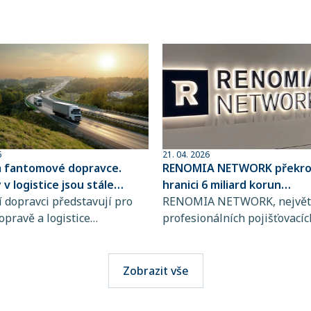
6
21. 04. 2026
a fantomové dopravce.
RENOMIA NETWORK překroč
v logistice jsou stále
hranici 6 miliard korun
ovanější
 dopravci představují pro
spravovaného pojistného
RENOMIA NETWORK, největš
opravě a logistice
profesionálních pojišťovacíc
bě rostoucí riziko, jejich
makléřů v České republice a
jsou totiž stále obtížněji
RENOMIA GROUP, dosáhla
telné. Přitom stačí jediná
významného milníku. Hodno
Zobrazit vše
i výběru přepravce a škody
pojistného, které svým klie
osáhnout obrovských
spravuje více než 270 maklé